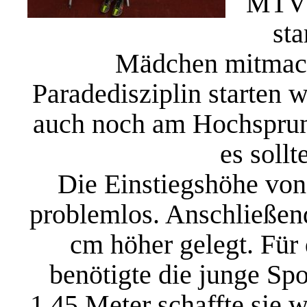
MTV d
sta
Mädchen mitmache
Paradedisziplin starten w
auch noch am Hochsprun
es sollt
Die Einstiegshöhe von
problemlos. Anschließend
cm höher gelegt. Für
benötigte die junge Spo
1,45 Meter schaffte sie 