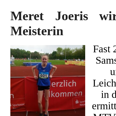
Meret Joeris wi
Meisterin
Fast 
Sams
u
Leich
in 
ermit