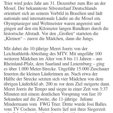
Trier wird jedes Jahr am 31. Dezember zum Rio an der
Mosel. Der bekannteste Silvesterlauf Deutschlands
orientiert sich an seinem Vorbild in Brasilien und lädt
nationale und internationale Läufer an die Mosel ein.
Olympiasieger und Weltmeister waren angereist und
gingen auf den ein Kilometer langen Rundkurs durch die
historische Altstadt. Vor den „Großen“ starteten die
„Kleinen“ – zuerst die Mädchen, dann die Jungs.
Mit dabei die 10-jährige Meret Joeris von der
Leichtathletik-Abteilung des MTV. Mit ungefähr 100
weiteren Mädchen im Alter von 8 bis 11 Jahren – aus
Rheinland-Pfalz, dem Saarland und Luxemburg – ging
es über 1.000 Meter-Strecke. Ungefähr 15.000 Zuschauer
feuerten die kleinen Läuferinnen an. Nach etwa der
Hälfte der Strecke setzten sich vier Mädchen von dem
übrigen Läuferfeld ab. 200 m vor dem Ziel steigerte dann
Meret Joeris ihr Tempo und siegte in einer Zeit von 3:37
Minuten mit einem deutlichen Vorsprung von fast 10
Sekunden auf die Zweite, die 11-jährige Juliane
Mindermann vom FWG Trier. Dritte wurde Josi Balles
vom TV Cochem. Meret Joeris lief mit ihrer Siegerzeit