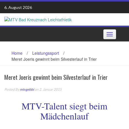
Skip
6. August 2026
to
content
Toggle
navigation
Home
/
Leistungssport
/
Meret Joeris gewinnt beim Silvesterlauf in Trier
Meret Joeris gewinnt beim Silvesterlauf in Trier
Posted By
mtvgebbi
on 2. Januar 2015
MTV-Talent siegt beim
Mädchenlauf