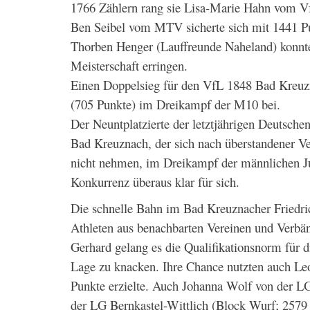
1766 Zählern rang sie Lisa-Marie Hahn vom V
Ben Seibel vom MTV sicherte sich mit 1441 P
Thorben Henger (Lauffreunde Naheland) konnte
Meisterschaft erringen.
Einen Doppelsieg für den VfL 1848 Bad Kreuz
(705 Punkte) im Dreikampf der M10 bei.
Der Neuntplatzierte der letztjährigen Deutsc
Bad Kreuznach, der sich nach überstandener Ver
nicht nehmen, im Dreikampf der männlichen Ju
Konkurrenz überaus klar für sich.
Die schnelle Bahn im Bad Kreuznacher Friedri
Athleten aus benachbarten Vereinen und Verbä
Gerhard gelang es die Qualifikationsnorm für d
Lage zu knacken. Ihre Chance nutzten auch L
Punkte erzielte. Auch Johanna Wolf von der L
der LG Bernkastel-Wittlich (Block Wurf; 2579