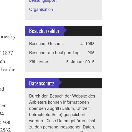
Organisation
Besucherzähler
inowsky
Besucher Gesamt:
411098
V 1877
Besucher am heutigen Tag:
206
ich
Zählerstart:
5. Januar 2015
 er die
Datenschutz
nd
Durch den Besuch der Website des
Anbieters können Informationen
hen
über den Zugriff (Datum, Uhrzeit,
34
betrachtete Seite) gespeichert
werden. Diese Daten gehören nicht
r von
zu den personenbezogenen Daten,
 2532