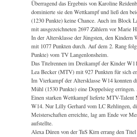
Überragend das Ergebnis von Karoline Reiden
dominierte sie den Wettkampf und ließ den be
(1230 Punkte) keine Chance. Auch im Block Lauf
mit ausgezeichneten 2697 Zählern vor Marie 
In der Altersklasse der Jüngsten, den Kindern
mit 1077 Punkten durch. Auf dem 2. Rang fo
Punkte) vom TV Langenlonsheim.
Das Titelrennen im Dreikampf der Kinder W1
Lea Becker (MTV) mit 927 Punkten für sich en
Im Vierkampf der Altersklasse W14 konnten d
Mühl (1530 Punkte) eine Doppelsieg erringen.
Einen starken Wettkampf lieferte MTV-Talent Me
W14. Nur Lilly Gerhard vom LC Rehlingen, die
Meisterschaften erreichte, lag am Ende vor M
aufstellte.
Alexa Düren von der TuS Kirn errang den Tite