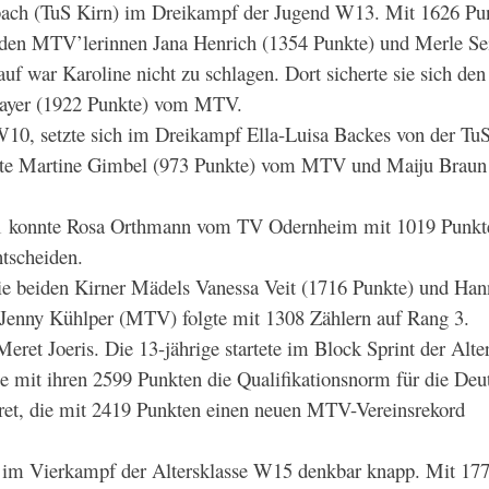
bach (TuS Kirn) im Dreikampf der Jugend W13. Mit 1626 Pu
iden MTV’lerinnen Jana Henrich (1354 Punkte) und Merle Se
 war Karoline nicht zu schlagen. Dort sicherte sie sich den 
Hayer (1922 Punkte) vom MTV.
 W10, setzte sich im Dreikampf Ella-Luisa Backes von der Tu
lgte Martine Gimbel (973 Punkte) vom MTV und Maiju Braun
1 konnte Rosa Orthmann vom TV Odernheim mit 1019 Punkt
tscheiden.
ie beiden Kirner Mädels Vanessa Veit (1716 Punkte) und Ha
 Jenny Kühlper (MTV) folgte mit 1308 Zählern auf Rang 3.
ret Joeris. Die 13-jährige startete im Block Sprint der Alte
 mit ihren 2599 Punkten die Qualifikationsnorm für die Deu
eret, die mit 2419 Punkten einen neuen MTV-Vereinsrekord
l im Vierkampf der Altersklasse W15 denkbar knapp. Mit 17