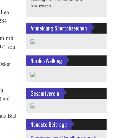
Kreuznach
 Lea
284
Anmeldung Sportabzeichen
im mit
07) von
Nordic-Walking
Oskar
en
Gesamtverein
) auf
aus Bad
Neueste Beiträge
Sportabzeichen-Verleihung am 10.