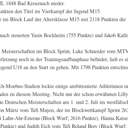
fL 1848 Bad Kreuznach nieder.
unkten den Titel im Vierkampf der Jugend M15.
 im Block Lauf der Altersklasse M15 mit 2118 Punkten die
nach steuerten Yasin Bockheim (755 Punkte) und Jakob Kall
hen Meisterschaften im Block Sprint, Luke Schneider vom MT
letzung noch in der Trainingsaufbauphase befindet, ließ es s
gend U18 an den Start zu gehen. Mit 1798 Punkten entschied
ch-Moebus-Stadion lockte einige ambitionierte Athletinnen u
nden zu diesem Meeting. Nicht nur der schon erwähnten Lilly
ie Deutschen Meisterschaften am 1. und 2. Juli im westfälisc
eon Mürtz vom TuS Mayen, der im Blockwettkampf Sprint 26
G Lahn-Ahr-Esterau (Block Wurf; 2616 Punkte), Hanna Kaise
 Punkte) und Judith Eich vom TuS Roland Brey (Block Wurf;