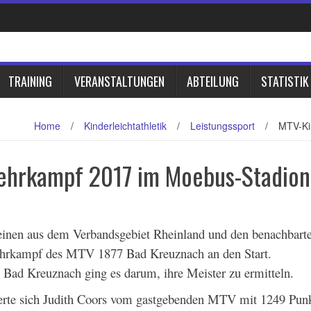
TRAINING
VERANSTALTUNGEN
ABTEILUNG
STATISTIK
Home
/
Kinderleichtathletik
/
Leistungssport
/
MTV-Ki
ehrkampf 2017 im Moebus-Stadion
reinen aus dem Verbandsgebiet Rheinland und den benachbart
hrkampf des MTV 1877 Bad Kreuznach an den Start.
es Bad Kreuznach ging es darum, ihre Meister zu ermitteln.
erte sich Judith Coors vom gastgebenden MTV mit 1249 Pun