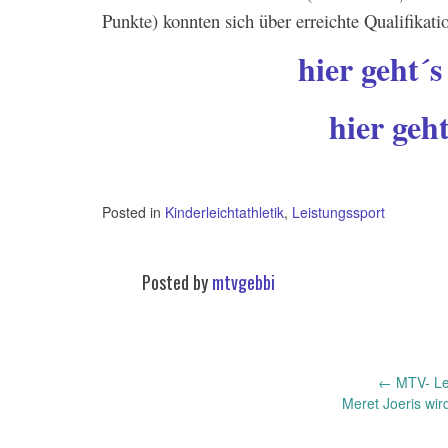
Punkte) konnten sich über erreichte Qualifikat
hier geht´
hier geh
Posted in
Kinderleichtathletik
,
Leistungssport
Posted by
mtvgebbi
←
MTV- Lei
Post
Meret Joeris wi