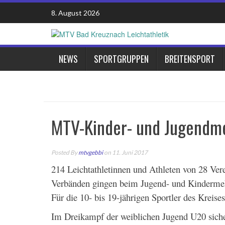
Skip
8. August 2026
to
content
NEWS
SPORTGRUPPEN
BREITENSPORT
MTV-Kinder- und Jugendm
Posted By
mtvgebbi
on 11. Juni 2017
214 Leichtathletinnen und Athleten von 28 Ve
Verbänden gingen beim Jugend- und Kinderme
Für die 10- bis 19-jährigen Sportler des Kreis
Im Dreikampf der weiblichen Jugend U20 sich