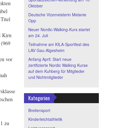
nkten
Oktober
ibel
Deutsche Vizemeisterin Melanie
Titel
Opp
Neuer Nordic-Walking-Kurs startet
S Kirn
am 24. Juli
 (969
Teilnahme am KILA-Sportfest des
LAV Gau-Algesheim
en vor
Anfang April: Start neue
zertifizierte Nordic Walking Kurse
auf dem Kuhberg für Mitglieder
nnah
und Nichtmitglieder
rsklasse
Kategorien
tschen
Breitensport
Kinderleichtathletik
71 zu
Leistungssport