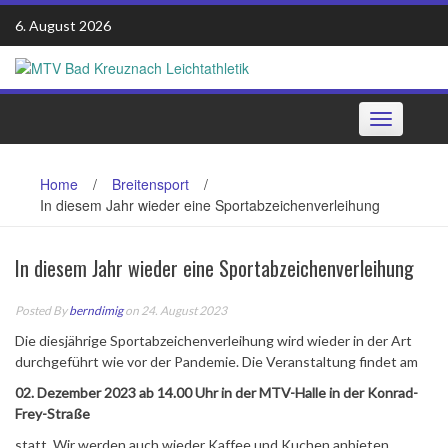
Skip
6. August 2026
to
content
Toggle
navigation
Home
/
Breitensport
/
In diesem Jahr wieder eine Sportabzeichenverleihung
In diesem Jahr wieder eine Sportabzeichenverleihung
Posted By
berndimig
on 24. August 2023
Die diesjährige Sportabzeichenverleihung wird wieder in der Art
durchgeführt wie vor der Pandemie. Die Veranstaltung findet am
02. Dezember 2023 ab 14.00 Uhr in der MTV-Halle in der Konrad-
Frey-Straße
statt. Wir werden auch wieder Kaffee und Kuchen anbieten.