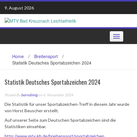
Skip
9. August 2026
to
content
Toggle
navigation
Home
/
Breitensport
/
Statistik Deutsches Sportabzeichen 2024
Statistik Deutsches Sportabzeichen 2024
Posted By
berndimig
on 6. November 2024
Die Statistik für unser Sportabzeichen-Treff in diesem Jahr wurde
von Horst Beuscher erstellt.
Auf unserer Seite zum Deutschen Sportabzeichen sind die
Statistiken einsehbar.
http://www.mtv-kh.de/breitensport/sportabzeichen